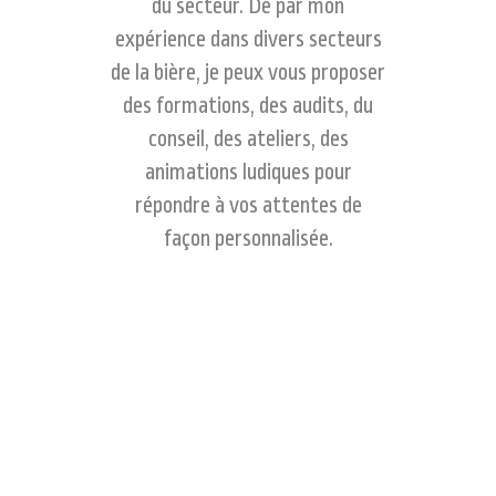
du secteur. De par mon
expérience dans divers secteurs
de la bière, je peux vous proposer
des formations, des audits, du
conseil, des ateliers, des
animations ludiques pour
répondre à vos attentes de
façon personnalisée.
La société, organisme de formation est certifiée
QUALIOPI pour la catégorie d’action suivante :
ACTIONS DE FORMATION
depuis
octobre 2021.
Cette certification est à la fois un gage de qualité et