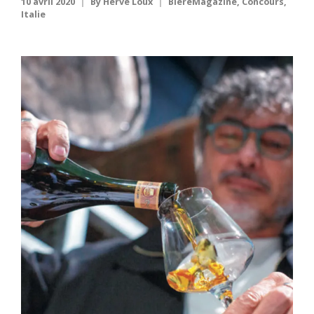
10 avril 2020
By
Hervé Loux
BiereMagazine
,
Concours
,
Italie