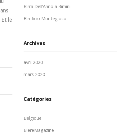
du
Birra Dell’Anno à Rimini
 ans,
Birrificio Montegioco
 Et le
Archives
avril 2020
mars 2020
Catégories
Belgique
BiereMagazine