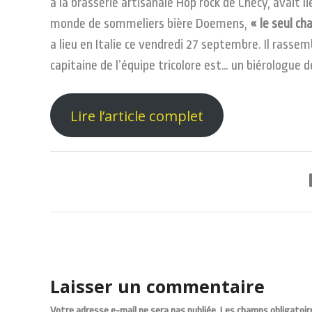
à la brasserie artisanale Hop rock de Chécy, avait
monde de sommeliers bière Doemens,
« le seul c
a lieu en Italie ce vendredi 27 septembre. Il rassem
capitaine de l’équipe tricolore est… un biérologue 
Lire l’article complet
Laisser un commentaire
Votre adresse e-mail ne sera pas publiée.
Les champs obligatoir