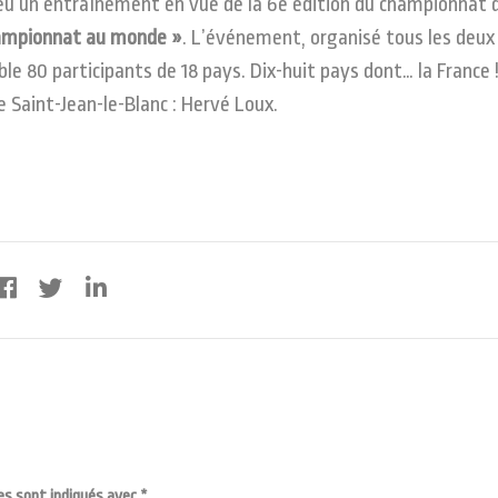
 lieu un entraînement en vue de la 6e édition du championnat 
hampionnat au monde »
. L’événement, organisé tous les deux
ble 80 participants de 18 pays. Dix-huit pays dont… la France !
de Saint-Jean-le-Blanc : Hervé Loux.
es sont indiqués avec
*