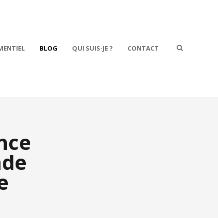
MENTIEL
BLOG
QUI SUIS-JE ?
CONTACT
nce
nde
e