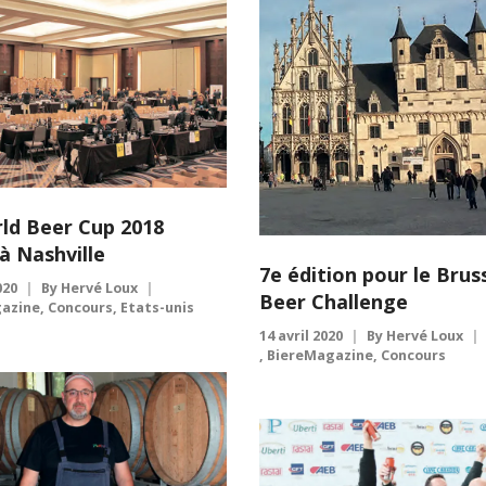
ld Beer Cup 2018
à Nashville
7e édition pour le Brus
020
By
Hervé Loux
Beer Challenge
azine
,
Concours
,
Etats-unis
14 avril 2020
By
Hervé Loux
,
BiereMagazine
,
Concours