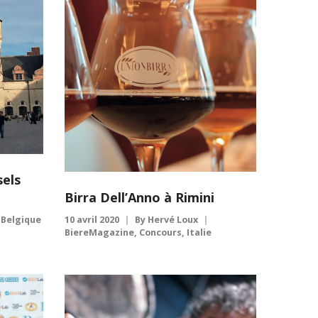
sels
Birra Dell’Anno à Rimini
Belgique
10 avril 2020
By
Hervé Loux
BiereMagazine
,
Concours
,
Italie