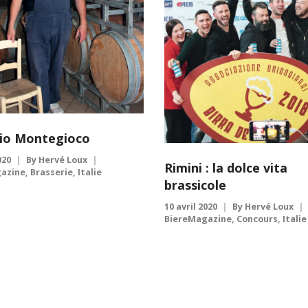
icio Montegioco
020
By
Hervé Loux
Rimini : la dolce vita
azine
,
Brasserie
,
Italie
brassicole
10 avril 2020
By
Hervé Loux
BiereMagazine
,
Concours
,
Italie